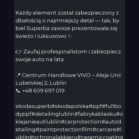
Każdy element został zabezpieczony z
dbałością o najmniejszy detal — tak, by
biel Superba zawsze prezentowała się
świeżo i luksusowo ✨
👉 Zaufaj profesjonalistom i zabezpiecz
swoje auto na lata
📍 Centrum Handlowe VIVO – Aleja Unii
Lubelskiej 2, Lublin
📞 +48 609 697 019
skodasuperb#skodapolska#ppf#fullbo
dyppf#detailinglublin#fabrykablasku#o
klejanieautlublin#carprotection#autod
etailing#paintprotectionfilm#carcare#l
ublin#ochronalakkieru#ceramiccoating