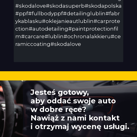
#skodalove#skodasuperb#skodapolska
#ppf#fullbodyppf#detailinglublin#fabr
ykablasku#oklejanieautlublin#carprote
ction#autodetailing#paintprotectionfil
m#carcare#lublin#ochronalakkieru#ce
ramiccoating#skodalove
Jesteś gotowy,
aby oddać swoje auto
w dobre ręce?
Nawiąż z nami kontakt
i otrzymaj wycenę usługi.